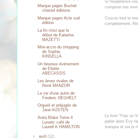
Si l'expérience vo
Marque pages Buchet
composé nos envelop
chastel éditions
Marque pages Acte sud
Coucou tout le mon
édition
complétement. Alle
La fin n'est que le
début de Katarina
MAZETTI
Mini-accro du shopping
de Sophie
KINSELLA
Un heureux évènement
de Eliette
ABECASSIS
Les âmes rivales de
René MANZOR
La vie d'une autre de
Frederic DEGHELT
Orgueil et préjugés de
Jane AUSTEN
Le livre "Fais un V
Anita Blake Tome 4
parler alors Evy n
Lunatic café de
manque et oui je n'
Laurell K HAMILTON
►
avril
(12)