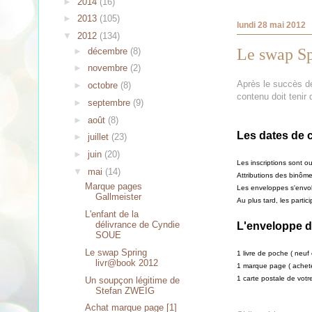
►
2014
(16)
►
2013
(105)
lundi 28 mai 2012
▼
2012
(134)
Le swap S
►
décembre
(8)
►
novembre
(2)
Après le succès de
►
octobre
(8)
contenu doit tenir
►
septembre
(9)
►
août
(8)
Les dates de 
►
juillet
(23)
►
juin
(20)
Les inscriptions sont ou
▼
mai
(14)
Attributions des binômes
Marque pages
Les enveloppes s'envol
Gallmeister
Au plus tard, les parti
L'enfant de la
délivrance de Cyndie
L'enveloppe d
SOUE
Le swap Spring
1 livre de poche ( neuf
livr@book 2012
1 marque page ( achet
1 carte postale de votre
Un soupçon légitime de
Stefan ZWEIG
Achat marque page [1]