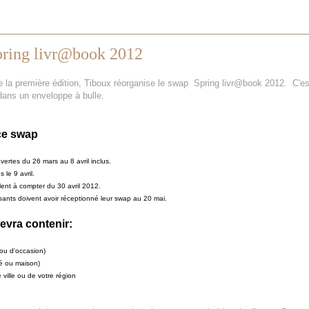
pring livr@book 2012
 la première édition, Tiboux réorganise le swap Spring livr@book 2012. C'es
 dans un enveloppe à bulle.
ce swap
vertes du 26 mars au 8 avril inclus.
 le 9 avril.
ent à compter du 30 avril 2012.
cipants doivent avoir réceptionné leur swap au 20 mai.
evra contenir:
 ou d'occasion)
é ou maison)
 ville ou de votre région