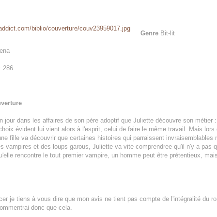
Genre
Bit-lit
Kena
: 286
verture
un jour dans les affaires de son père adoptif que Juliette découvre son métier : 
hoix évident lui vient alors à l'esprit, celui de faire le même travail. Mais l
une fille va découvrir que certaines histoires qui parraissent invraisemblables
s vampires et des loups garous, Juliette va vite comprendree qu'il n'y a pas
squ'elle rencontre le tout premier vampire, un homme peut être prétentieux, ma
 je tiens à vous dire que mon avis ne tient pas compte de l'intégralité du ro
 commentrai donc que cela.