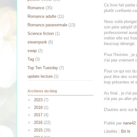
Ce livre fait parti
Romance
(35)
plutôt confiante c
Romance adulte
(11)
Nous voilà plonger
Romance paranormale
(13)
son père adoptif d'
professionnel aura
Science fiction
(1)
métier elle est fro
steampunk
(6)
beucoup dérangé.
swap
(2)
Pour l'histoire , j
Tag
(3)
n'ai pas vraiment c
Top Ten Tuesday
(7)
Pour ce qui est du
update lecture
(1)
peut être des scèn
trop présentes et 
Archives du blog
Au final , je n'ai 
n'ai pas pu aller pl
►
2023
(7)
►
2018
(1)
D'autres avis sur
l
►
2017
(4)
►
2016
(22)
Publié par
nane42
►
2015
(39)
Libellés :
Bit lit