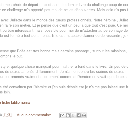
e de mes choix de départ et c'est aussi le dernier livre du challenge coup de coe
ar ce challenge m'a apporté pas mal de belles découvertes. Mais cela n'a pas f
 avec Juliette dans le monde des tueurs professionnels. Notre héroïne , Juli
en faire son métier. Et je pense que c'est un peu là que tout c'est joué. Ce m
it pu être intéressant mais ipossible pour moi de m'attacher au personnage de 
ide est fermé à tout sentiments. Elle est incapable d'aimer ou de ressentir , je
e pense que l'idée est très bonne mais certains passage , surtout les missions, 
ompris le but.
 style, quelque chose manquait pour m'attirer a fond dans le livre. Un peu de 
es de sexes amenés différemment. Je n'ai rien contre les scènes de sexes ma
surtout amenés vraiment subitement comme si l'héroïne ne vivait que de cela.
pas été convaincu par l'histoire et j'en suis désolé car je n'aime pas laissé une 
us loin.
a fiche bibliomania
à
11:31
Aucun commentaire: