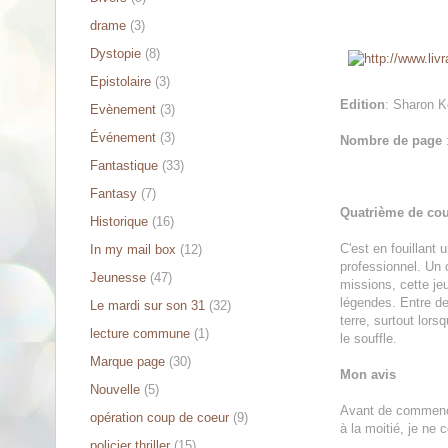
drame
(3)
Dystopie
(8)
Epistolaire
(3)
Edition
: Sharon 
Evènement
(3)
Événement
(3)
Nombre de page
Fantastique
(33)
Fantasy
(7)
Quatrième de cou
Historique
(16)
C'est en fouillant 
In my mail box
(12)
professionnel. Un c
Jeunesse
(47)
missions, cette je
légendes. Entre de
Le mardi sur son 31
(32)
terre, surtout lor
lecture commune
(1)
le souffle.
Marque page
(30)
Mon avis
Nouvelle
(5)
Avant de commencer
opération coup de coeur
(9)
à la moitié, je ne
policier thriller
(15)