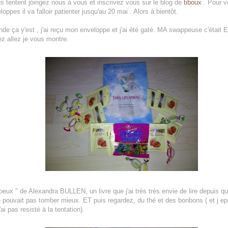
us tentent joingez nous à vous et inscrivez vous sur le blog de
tiboux
. Pour vo
pes il va falloir patienter jusqu'au 20 mai . Alors à bientôt.
de ça y'est , j'ai reçu mon enveloppe et j'ai été gaté. MA swappeuse c'était E
z allez je vous montre.
oeux " de Alexandra BULLEN, un livre que j'ai très très envie de lire depuis q
e pouvait pas tomber mieux. ET puis regardez, du thé et des bonbons ( et j epe
ai pas resisté à la tentation).