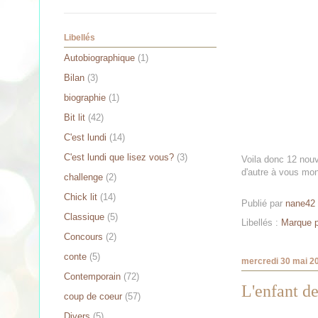
Libellés
Autobiographique
(1)
Bilan
(3)
biographie
(1)
Bit lit
(42)
C'est lundi
(14)
C'est lundi que lisez vous?
(3)
Voila donc 12 nouv
d'autre à vous mont
challenge
(2)
Chick lit
(14)
Publié par
nane42
Classique
(5)
Libellés :
Marque 
Concours
(2)
conte
(5)
mercredi 30 mai 2
Contemporain
(72)
L'enfant d
coup de coeur
(57)
Divers
(5)